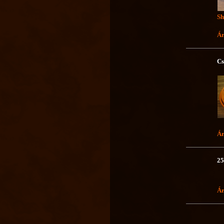
Sh
Ár
Cs
Ár
25
Ár