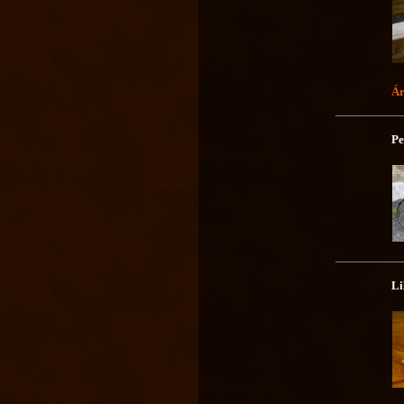
Ár
Pe
Li