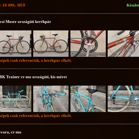
: 10 490,- HUF
Készle
csi Moser országúti kerékpár
képek csak referenciák, a kerékpár elkelt.
K Trainer cr-mo országúti, kis méret
képek csak referenciák, a kerékpár elkelt.
vara, cr-mo