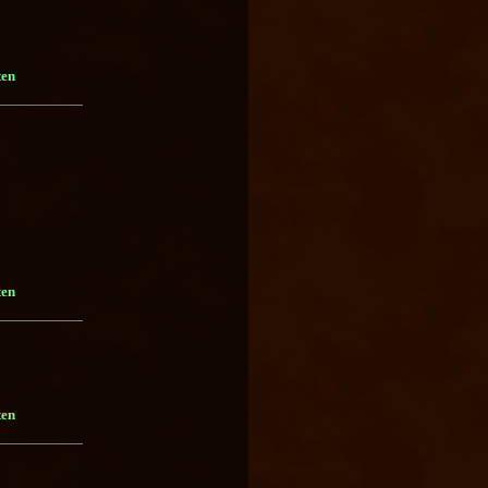
ten
ten
ten