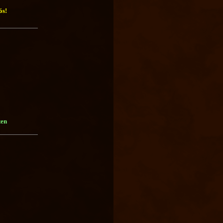
ós!
ten