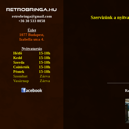
retrobringa@gmail.com
Szervizünk a nyitva 
+36 30 533 0058
Üzlet
1077 Budapest,
Izabella utca 4.
Nyitvatartás
Hétfő
15-18h
Kedd
15-18h
Szerda
15-18h
Csütörtök
15-18h
Péntek
15-18h
Szombat
Zárva
Vasárnap
Zárva
Ra