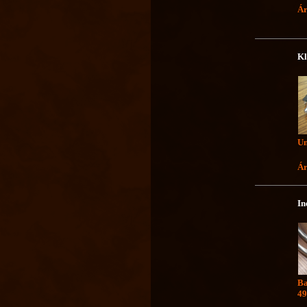
Á
Kl
Un
Ár
In
Ba
49