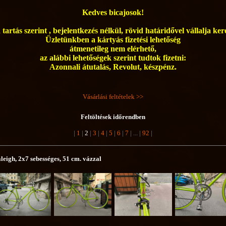
Kedves bicajosok!
tartás szerint , bejelentkezés nélkül, rövid határidővel vállalja ke
Üzletünkben a kártyás fizetési lehetőség
átmenetileg nem elérhető,
az alábbi lehetőségek szerint tudtok fizetni:
Azonnali átutalás, Revolut, készpénz.
Vásárlási feltételek >>
Feltöltések időrendben
|
1
|
2
|
3
|
4
|
5
|
6
|
7
| ...
|
92
|
leigh, 2x7 sebességes, 51 cm. vázzal