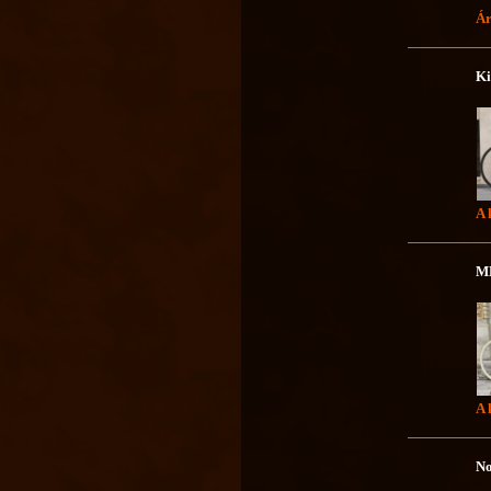
Ár
Ki
A 
MB
A 
No