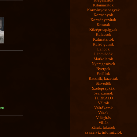
Kiegészítők
Kitámasztók
Kormánycsapágyak
Kormányok
Kormányszárak
Kosarak
Középcsapágyak
Kulacsok
Kulacstartók
Külső gumik
Láncok
Láncvédők
Markolatok
Nyeregcsövek
Nyergek
Pedálok
Racsnik, kazetták
Sárvédők
Szelepsapkák
Szerszámok
TURKÁLÓ
Váltók
ten
Váltókarok
Vázak
Világítás
Villák
Zárak, lakatok
zz szerviz információk