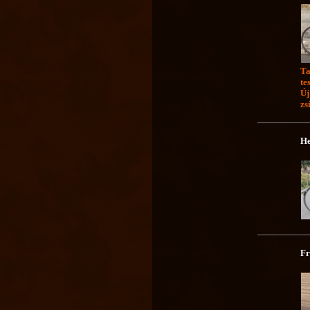
Ta
te
Új
zs
He
Fr