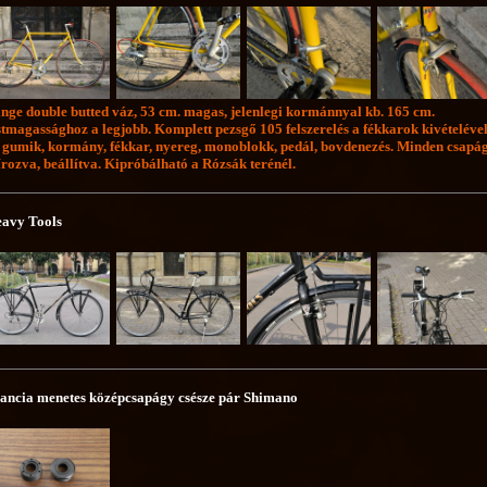
nge double butted váz, 53 cm. magas, jelenlegi kormánnyal kb. 165 cm.
stmagassághoz a legjobb. Komplett pezsgő 105 felszerelés a fékkarok kivételével
 gumik, kormány, fékkar, nyereg, monoblokk, pedál, bovdenezés. Minden csapá
írozva, beállítva. Kipróbálható a Rózsák terénél.
avy Tools
ancia menetes középcsapágy csésze pár Shimano