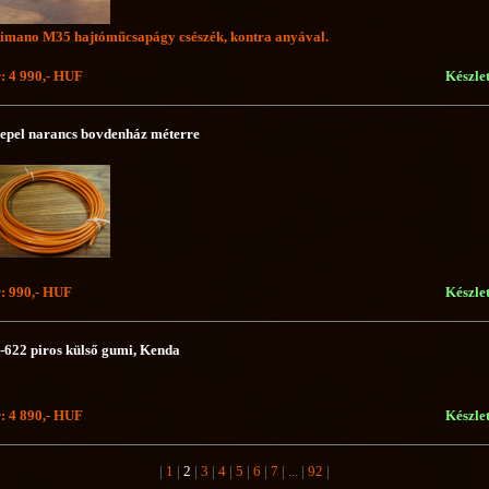
imano M35 hajtóműcsapágy csészék, kontra anyával.
: 4 990,- HUF
Készle
epel narancs bovdenház méterre
: 990,- HUF
Készle
-622 piros külső gumi, Kenda
: 4 890,- HUF
Készle
|
1
|
2
|
3
|
4
|
5
|
6
|
7
| ...
|
92
|