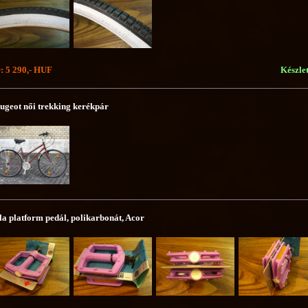
: 5 290,- HUF
Készle
ugeot női trekking kerékpár
la platform pedál, polikarbonát, Acor