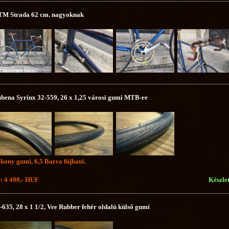
M Strada 62 cm. nagyoknak
bena Syrinx 32-559, 26 x 1,25 városi gumi MTB-re
kony gumi, 6,5 Barra fújható.
: 4 490,- HUF
Készle
-635, 28 x 1 1/2, Vee Rubber fehér oldalú külső gumi