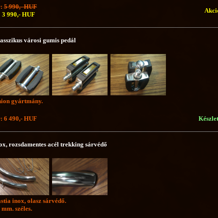
r:
5 990,- HUF
Akci
3 990,- HUF
asszikus városi gumis pedál
ion gyártmány.
: 6 490,- HUF
Készle
ox, rozsdamentes acél trekking sárvédő
stia inox, olasz sárvédő.
 mm. széles.