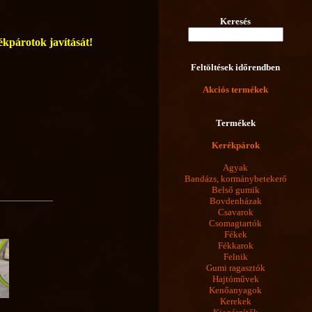
Keresés
rékpárotok javítását!
Feltöltések időrendben
Akciós termékek
Termékek
Kerékpárok
Agyak
Bandázs, kormánybetekerő
Belső gumik
Bovdenházak
Csavarok
Csomagtartók
Fékek
Fékkarok
Felnik
Gumi ragasztók
Hajtóművek
Kenőanyagok
Kerekek