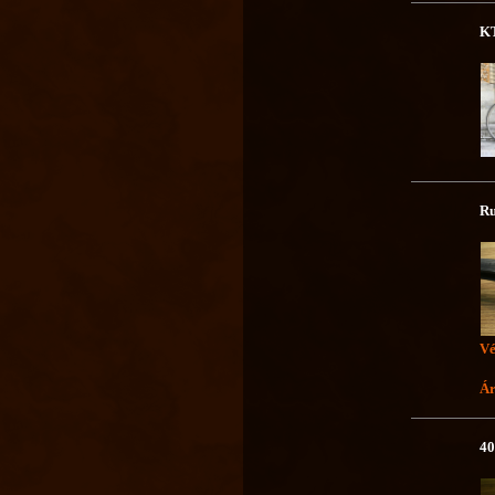
KT
Ru
Vé
Ár
40