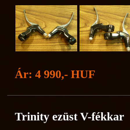
Ár: 4 990,- HUF
Trinity ezüst V-fékkar