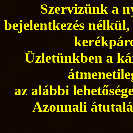
Szervizünk a ny
bejelentkezés nélkül,
kerékpáro
Üzletünkben a kár
átmenetile
az alábbi lehetősége
Azonnali átutalá