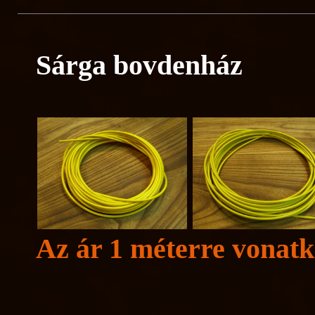
Sárga bovdenház
Az ár 1 méterre vonatk