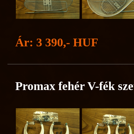
Ár: 3 390,- HUF
Promax fehér V-fék sze