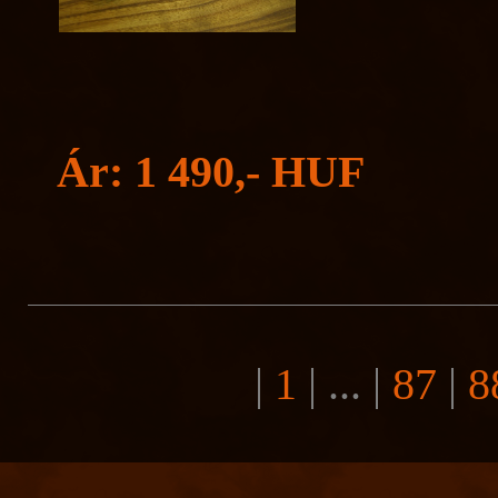
Ár: 1 490,- HUF
|
1
| ...
|
87
|
8