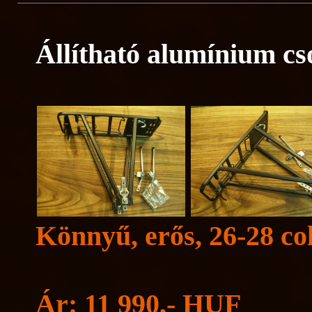
Állítható alumínium c
Könnyű, erős, 26-28 co
Ár: 11 990,- HUF