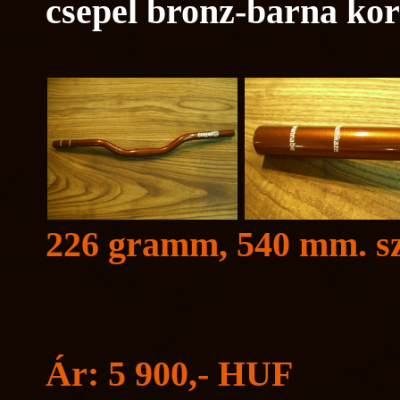
csepel bronz-barna ko
226 gramm, 540 mm. sz
Ár: 5 900,- HUF