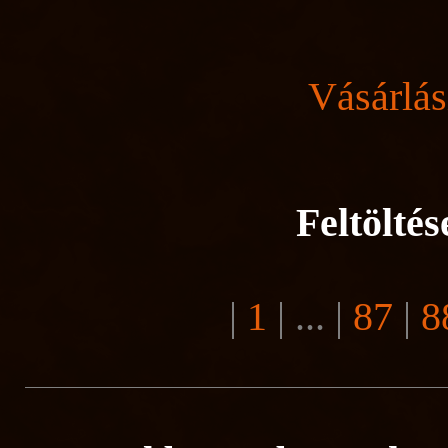
Vásárlás
Feltölté
|
1
| ...
|
87
|
8