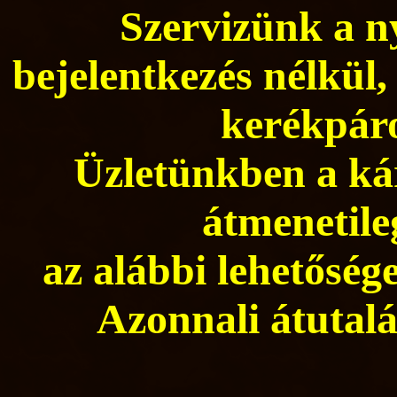
Szervizünk a ny
bejelentkezés nélkül,
kerékpáro
Üzletünkben a kár
átmenetile
az alábbi lehetősége
Azonnali átutalá