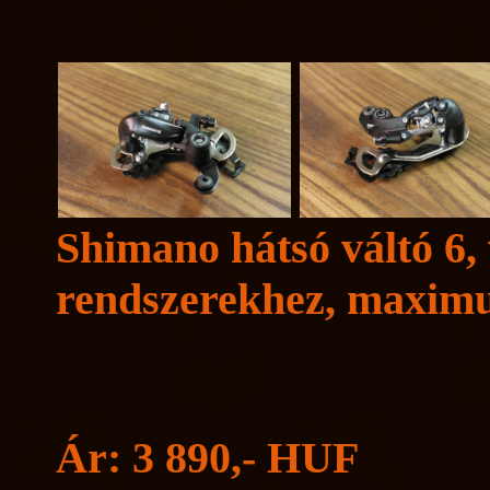
Shimano hátsó váltó 6,
rendszerekhez, maximu
Ár: 3 890,- HUF