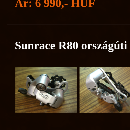
Ár: 6 990,- HUF
Sunrace R80 országúti 