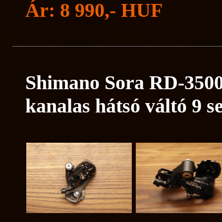
Ár: 8 990,- HUF
Shimano Sora RD-3500
kanalas hátsó váltó 9 s