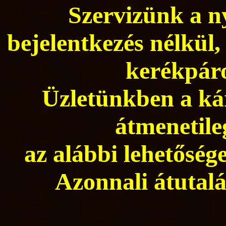
Szervizünk a ny
bejelentkezés nélkül,
kerékpáro
Üzletünkben a kár
átmenetile
az alábbi lehetősége
Azonnali átutalá