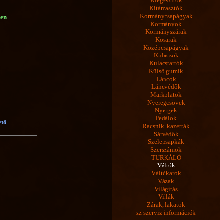
Kiegészítők
Kitámasztók
Kormánycsapágyak
ten
Kormányok
Kormányszárak
Kosarak
Középcsapágyak
Kulacsok
Kulacstartók
Külső gumik
Láncok
Láncvédők
Markolatok
Nyeregcsövek
Nyergek
Pedálok
ető
Racsnik, kazetták
Sárvédők
Szelepsapkák
Szerszámok
TURKÁLÓ
Váltók
Váltókarok
Vázak
Világítás
Villák
Zárak, lakatok
zz szerviz információk