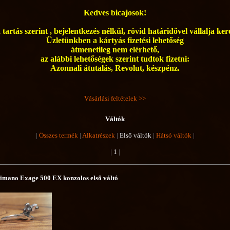
Kedves bicajosok!
tartás szerint , bejelentkezés nélkül, rövid határidővel vállalja ke
Üzletünkben a kártyás fizetési lehetőség
átmenetileg nem elérhető,
az alábbi lehetőségek szerint tudtok fizetni:
Azonnali átutalás, Revolut, készpénz.
Vásárlási feltételek >>
Váltók
|
Összes termék
|
Alkatrészek
|
Első váltók
|
Hátsó váltók
|
|
1
|
imano Exage 500 EX konzolos első váltó