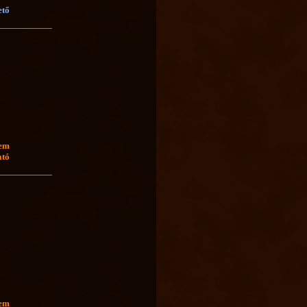
ető
nem
ató
nem