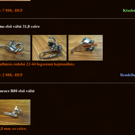
: 7 990,- HUF
Készle
tus első váltó 31,8 csőre
ulhúzós átdobó 22-44 fogszámú hajtóműhöz.
: 2 900,- HUF
Rendelh
nrace R80 első váltó
,8 mm.-es csőre.