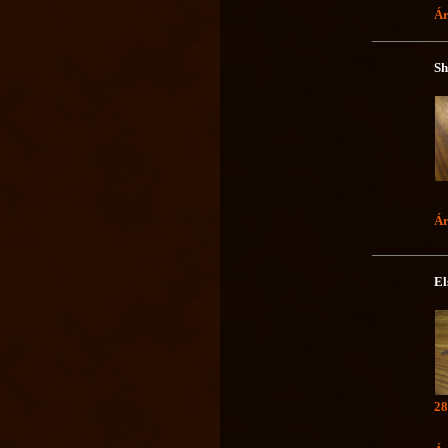
Ár
Sh
Ár
El
28