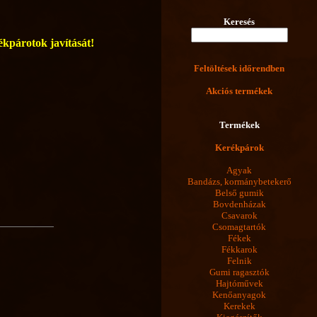
Keresés
rékpárotok javítását!
Feltöltések időrendben
Akciós termékek
Termékek
Kerékpárok
Agyak
Bandázs, kormánybetekerő
Belső gumik
Bovdenházak
Csavarok
Csomagtartók
Fékek
Fékkarok
Felnik
Gumi ragasztók
Hajtóművek
Kenőanyagok
Kerekek