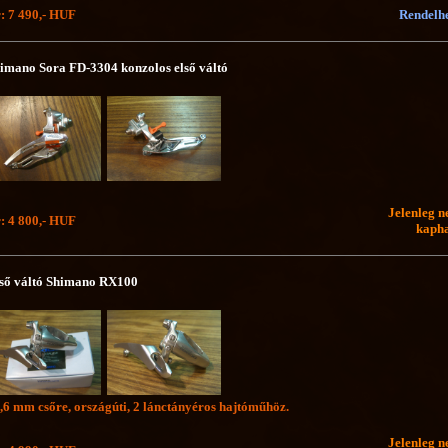
: 7 490,- HUF
Rendelh
imano Sora FD-3304 konzolos első váltó
Jelenleg 
: 4 800,- HUF
kaph
ső váltó Shimano RX100
,6 mm csőre, országúti, 2 lánctányéros hajtóműhöz.
Jelenleg 