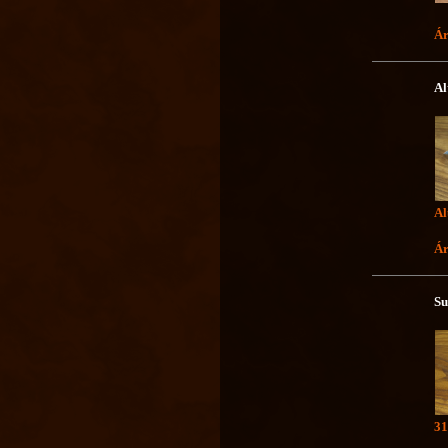
Ár
Al
Al
Ár
Su
31