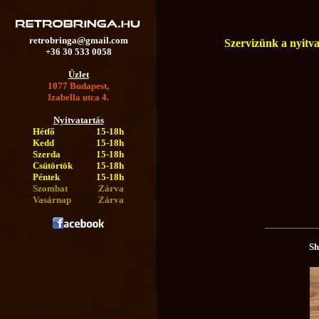
retrobringa@gmail.com
Szervizünk a nyitva 
+36 30 533 0058
Üzlet
1077 Budapest,
Izabella utca 4.
Nyitvatartás
Hétfő
15-18h
Kedd
15-18h
Szerda
15-18h
Csütörtök
15-18h
Péntek
15-18h
Szombat
Zárva
Vasárnap
Zárva
Sh