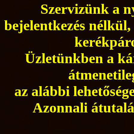
Szervizünk a ny
bejelentkezés nélkül,
kerékpáro
Üzletünkben a kár
átmenetile
az alábbi lehetősége
Azonnali átutalá