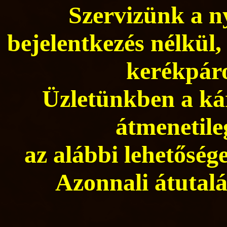
Szervizünk a ny
bejelentkezés nélkül,
kerékpáro
Üzletünkben a kár
átmenetile
az alábbi lehetősége
Azonnali átutalá