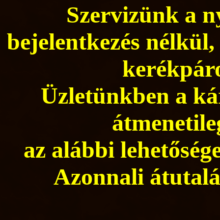
Szervizünk a ny
bejelentkezés nélkül,
kerékpáro
Üzletünkben a kár
átmenetile
az alábbi lehetősége
Azonnali átutalá