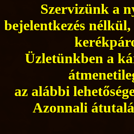
Szervizünk a ny
bejelentkezés nélkül,
kerékpáro
Üzletünkben a kár
átmenetile
az alábbi lehetősége
Azonnali átutalá