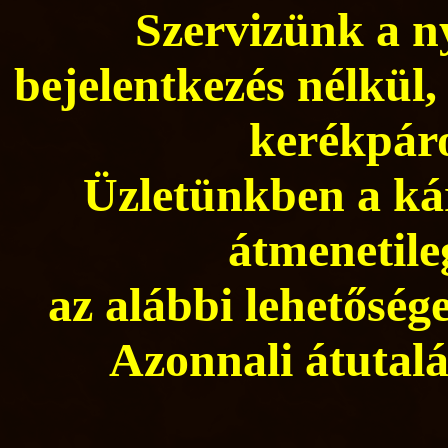
Szervizünk a ny
bejelentkezés nélkül,
kerékpáro
Üzletünkben a kár
átmenetile
az alábbi lehetősége
Azonnali átutalá