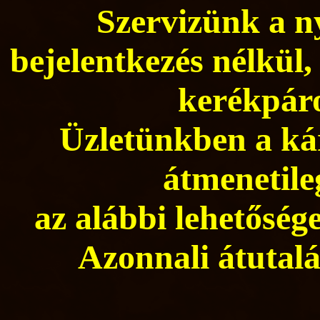
Szervizünk a ny
bejelentkezés nélkül,
kerékpáro
Üzletünkben a kár
átmenetile
az alábbi lehetősége
Azonnali átutalá